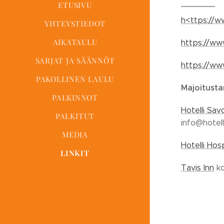
ETUSIVU
h<ttps://www
YHTEYSTIEDOT
AIKATAULU
https://ww
SARJAT JA SÄÄNNÖT
https://w
PAKOLLINEN LAULU
Majoitusta
PALKINNOT
Hotelli Sav
PALKITUT
info@hotell
MEDIA
Hotelli Hos
LINKIT
Tavis Inn
ko