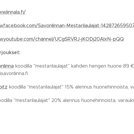
.linnala.fi/
w.facebook.com/Savonlinnan-Mestarilaulajat-14287265950
ww.youtube.com/channel/UCgSRVRJ-jKODj20AIxN-pQQ
rjoukset:
onlinna
koodilla "mestarilaulajat" kahden hengen huone 89 €
isavonlinna.fi
pitz
koodilla "mestarilaulajat" 15% alennus huonehinnoista, v
odilla "mestarilaulajat" 20% alennus huonehinnoista, varauk