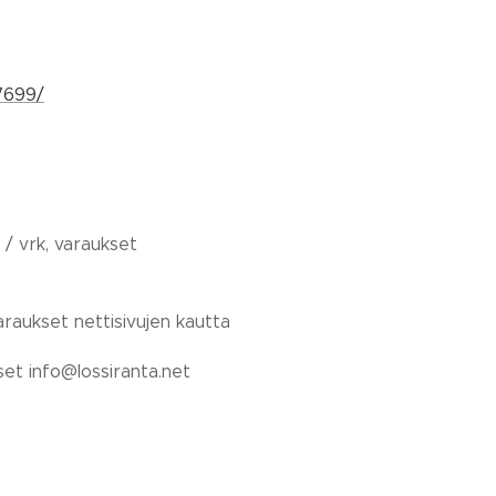
7699/
 / vrk, varaukset
araukset nettisivujen kautta
set info@lossiranta.net